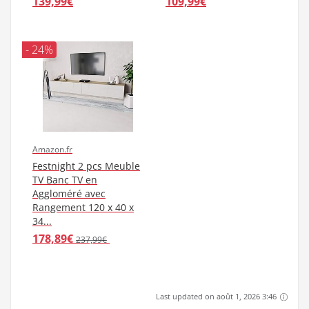
139,99€
109,99€
- 24%
Amazon.fr
Festnight 2 pcs Meuble
TV Banc TV en
Aggloméré avec
Rangement 120 x 40 x
34...
178,89€
237,99€
Last updated on août 1, 2026 3:46