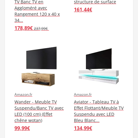
TV Banc TV en
structure de surface
Aggloméré avec
161,44€
Rangement 120 x 40 x
34...
178,89€
237,99€
Amazon.fr
Amazon.fr
Wander - Meuble TV
Aviator - Tableau TV à
Suspendu/Banc TV avec
Effet Flottant/Meuble TV
LED (100 cm) (Effet
Suspendu avec LED
chêne wotan)
Bleu Blanc...
99,99€
134,99€