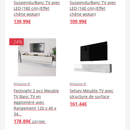
Suspendu/Banc TV avec
Suspendu/Banc TV avec
LED (180 cm) (Effet
LED (140 cm) (Effet
chêne wotan)
chêne wotan)
139,99€
109,99€
- 24%
Amazon.fr
Amazon.fr
Festnight 2 pcs Meuble
Selsey Meuble TV avec
TV Banc TV en
structure de surface
Aggloméré avec
161,44€
Rangement 120 x 40 x
34...
178,89€
237,99€