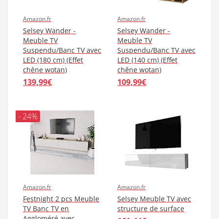
Amazon.fr
Amazon.fr
Selsey Wander -
Selsey Wander -
Meuble TV
Meuble TV
Suspendu/Banc TV avec
Suspendu/Banc TV avec
LED (180 cm) (Effet
LED (140 cm) (Effet
chêne wotan)
chêne wotan)
139,99€
109,99€
- 24%
Amazon.fr
Amazon.fr
Festnight 2 pcs Meuble
Selsey Meuble TV avec
TV Banc TV en
structure de surface
Aggloméré avec