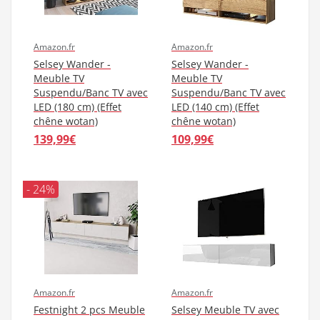
Amazon.fr
Amazon.fr
Selsey Wander -
Selsey Wander -
Meuble TV
Meuble TV
Suspendu/Banc TV avec
Suspendu/Banc TV avec
LED (180 cm) (Effet
LED (140 cm) (Effet
chêne wotan)
chêne wotan)
139,99€
109,99€
- 24%
Amazon.fr
Amazon.fr
Festnight 2 pcs Meuble
Selsey Meuble TV avec