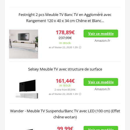
Festnight 2 pcs Meuble TV Banc TV en Aggloméré avec
Rangement 120 x 40 x 34 cm Chêne et Blanc...
178,89€
Voir ce modèle
237,99€
Amazon.fr
in stock
as of février 22, 2020 1:39
Selsey Meuble TV avec structure de surface
161,44€
Voir ce modèle
in stock
Amazon.fr
2 new from 89,99€
as of février 22, 2020 1:39
Wander - Meuble TV Suspendu/Banc TV avec LED (100 cm) (Effet
chêne wotan)
99,99€
Voir ce modèle