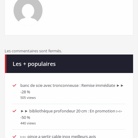
Les commentaires sont fermés.
Les + populaires
banc de scie avec tronconneuse : Remise immédiate ►►
-28 %
505 views
►► bibliothèque profondeur 20 cm : En promotion ▻▻
-50 %
440 views
▻▻ pince a sertir cable inox meilleurs avis