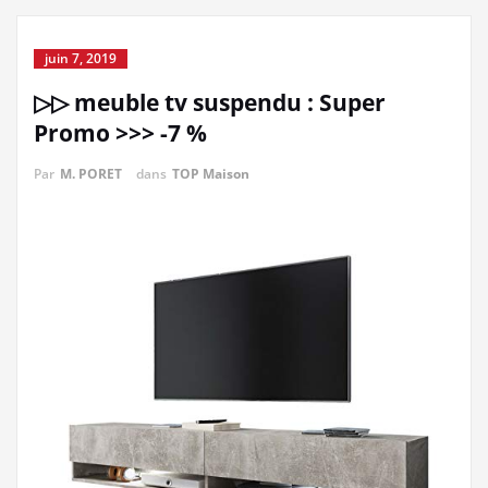
juin 7, 2019
▷▷ meuble tv suspendu : Super
Promo >>> -7 %
Par
M. PORET
dans
TOP Maison