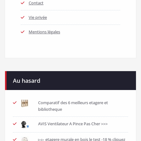
Contact
Vie privée
Mentions légales
Au hasard
Comparatif des 6 meilleurs etagere et
bibliotheque
AVIS Ventilateur A Pince Pas Cher >>>
▻▻ etagere murale en bois le test -18 % cliquez