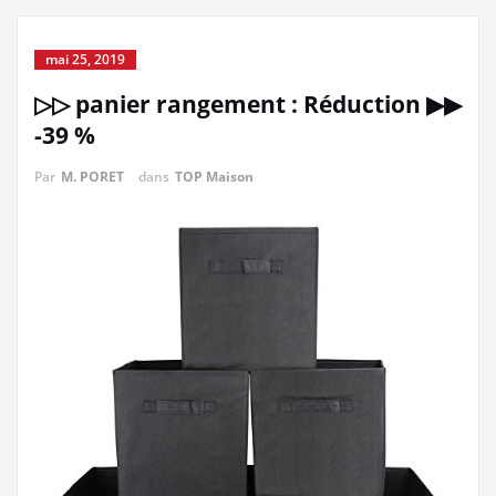
mai 25, 2019
▷▷ panier rangement : Réduction ▶▶
-39 %
Par
M. PORET
dans
TOP Maison