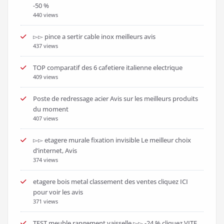
-50 %
440 views
▻▻ pince a sertir cable inox meilleurs avis
437 views
TOP comparatif des 6 cafetiere italienne electrique
409 views
Poste de redressage acier Avis sur les meilleurs produits
du moment
407 views
▻▻ etagere murale fixation invisible Le meilleur choix
d’internet, Avis
374 views
etagere bois metal classement des ventes cliquez ICI
pour voir les avis
371 views
TEST meuble rangement vaisselle ▻▻ -24 % cliquez VITE