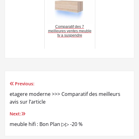
Comparatif des 7
meilleures ventes meuble
tv a suspendre
Previous:
Navigation
etagere moderne >>> Comparatif des meilleurs
de
avis sur l’article
l’article
Next:
meuble hifi : Bon Plan ▷▷ -20 %