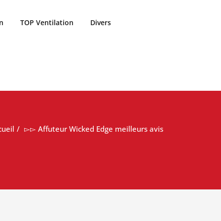
n
TOP Ventilation
Divers
cueil
▻▻ Affuteur Wicked Edge meilleurs avis