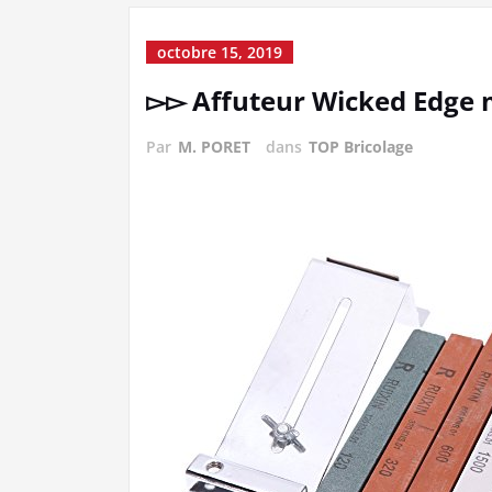
octobre 15, 2019
▻▻ Affuteur Wicked Edge m
Par
M. PORET
dans
TOP Bricolage