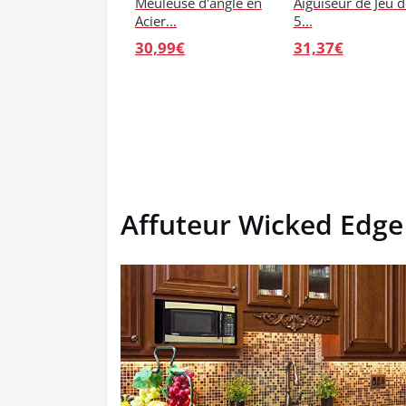
Meuleuse d'angle en
Aiguiseur de Jeu d
Acier...
5...
30,99€
31,37€
Affuteur Wicked Edge 