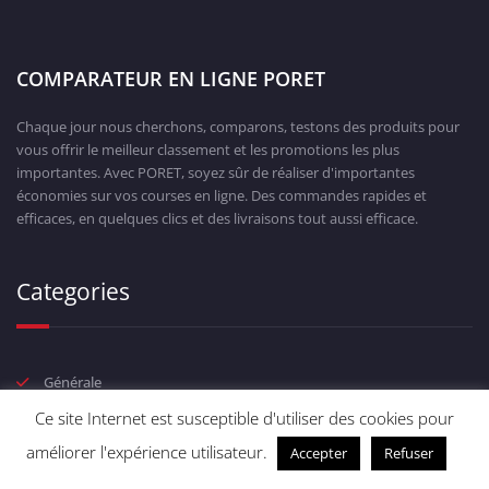
COMPARATEUR EN LIGNE PORET
Chaque jour nous cherchons, comparons, testons des produits pour
vous offrir le meilleur classement et les promotions les plus
importantes. Avec PORET, soyez sûr de réaliser d'importantes
économies sur vos courses en ligne. Des commandes rapides et
efficaces, en quelques clics et des livraisons tout aussi efficace.
Categories
Générale
Ce site Internet est susceptible d'utiliser des cookies pour
TOP Bricolage
améliorer l'expérience utilisateur.
Accepter
Refuser
TOP été 2019