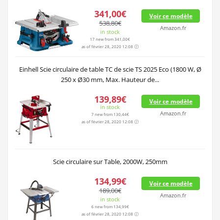
341,00€
Voir ce modèle
538,80€
Amazon.fr
in stock
17 new from 341,00€
as of février 28, 2020 12:08
Einhell Scie circulaire de table TC de scie TS 2025 Eco (1800 W, Ø
250 x Ø30 mm, Max. Hauteur de...
139,89€
Voir ce modèle
in stock
Amazon.fr
7 new from 130,44€
as of février 28, 2020 12:08
Scie circulaire sur Table, 2000W, 250mm
134,99€
Voir ce modèle
189,00€
Amazon.fr
in stock
6 new from 134,99€
as of février 28, 2020 12:08