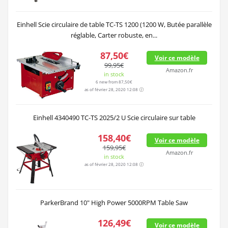
Einhell Scie circulaire de table TC-TS 1200 (1200 W, Butée parallèle
réglable, Carter robuste, en...
87,50€
Voir ce modèle
99,95€
Amazon.fr
in stock
6 new from 87,50€
as of février 28, 2020 12:08
Einhell 4340490 TC-TS 2025/2 U Scie circulaire sur table
158,40€
Voir ce modèle
159,95€
Amazon.fr
in stock
as of février 28, 2020 12:08
ParkerBrand 10" High Power 5000RPM Table Saw
126,49€
Voir ce modèle