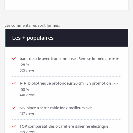
Les commentaires sont fermés.
Les + populaires
banc de scie avec tronconneuse : Remise immédiate ►►
-28 %
505 views
►► bibliothèque profondeur 20 cm : En promotion ▻▻
-50 %
440 views
▻▻ pince a sertir cable inox meilleurs avis
437 views
TOP comparatif des 6 cafetiere italienne electrique
409 views