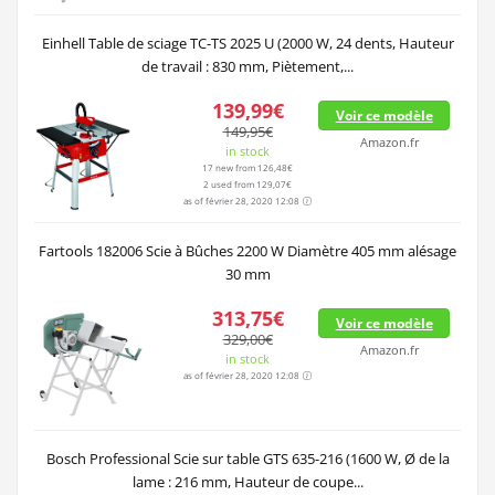
Einhell Table de sciage TC-TS 2025 U (2000 W, 24 dents, Hauteur
de travail : 830 mm, Piètement,...
139,99€
Voir ce modèle
149,95€
Amazon.fr
in stock
17 new from 126,48€
2 used from 129,07€
as of février 28, 2020 12:08
Fartools 182006 Scie à Bûches 2200 W Diamètre 405 mm alésage
30 mm
313,75€
Voir ce modèle
329,00€
Amazon.fr
in stock
as of février 28, 2020 12:08
Bosch Professional Scie sur table GTS 635-216 (1600 W, Ø de la
lame : 216 mm, Hauteur de coupe...