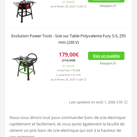
in stock
Amazon.fr
as of février 28, 2020 12:08
Evolution Power Tools - Scie sur Table Polyvalente Fury 5-S, 255
mm (230 V)
179,00€
Voir ce modèle
219,99€
Amazon.fr
in stock
3 new from 179,00€
2 used from 131,57€
as of février 28, 2020 12:08
Last updated on août 1, 2026 2:55
Nous vous dirons tout pour commander banc de scie electrique
rapidement et facilement, et vous aurez également la faculté de
obtenir un prix banc de scie electrique qui soit à la hauteur de
vos exigences..