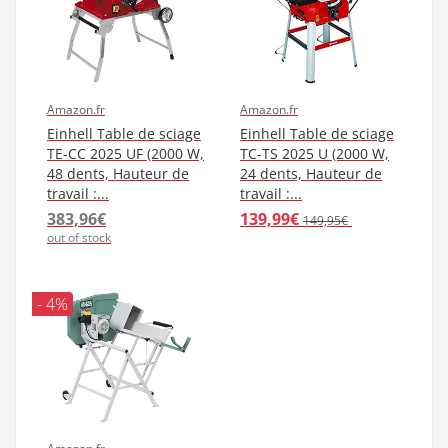
Amazon.fr
Amazon.fr
Einhell Table de sciage
Einhell Table de sciage
TE-CC 2025 UF (2000 W,
TC-TS 2025 U (2000 W,
48 dents, Hauteur de
24 dents, Hauteur de
travail :...
travail :...
383,96€
139,99€
149,95€
out of stock
- 4%