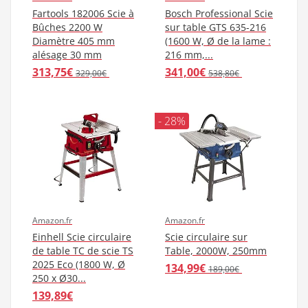
Fartools 182006 Scie à
Bosch Professional Scie
Bûches 2200 W
sur table GTS 635-216
Diamètre 405 mm
(1600 W, Ø de la lame :
alésage 30 mm
216 mm,...
313,75€
341,00€
329,00€
538,80€
- 28%
Amazon.fr
Amazon.fr
Einhell Scie circulaire
Scie circulaire sur
de table TC de scie TS
Table, 2000W, 250mm
2025 Eco (1800 W, Ø
134,99€
189,00€
250 x Ø30...
139,89€