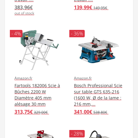
383,96€
139,99€
149,95€
out of stock
- 4%
- 36%
Amazon.fr
Amazon.fr
Fartools 182006 Scie à
Bosch Professional Scie
Bûches 2200 W
sur table GTS 635-216
Diamètre 405 mm
(1600 W, Ø de la lame :
alésage 30 mm
216 mm,...
313,75€
341,00€
329,00€
538,80€
- 28%