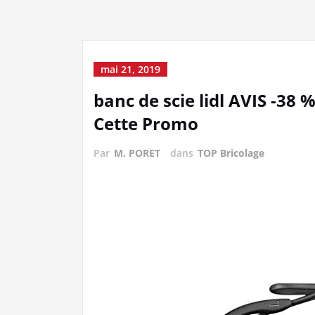
mai 21, 2019
banc de scie lidl AVIS -38 
Cette Promo
Par
M. PORET
dans
TOP Bricolage