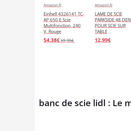
Amazon.fr
Amazon.fr
Einhell 4326141 TC-
LAME DE SCIE
AP 650 E Scie
PARKSIDE 48 DEN
Multifonction, 240
POUR SCIE SUR
V, Rouge
TABLE
54,38€
12,99€
69,95€
banc de scie lidl : Le 