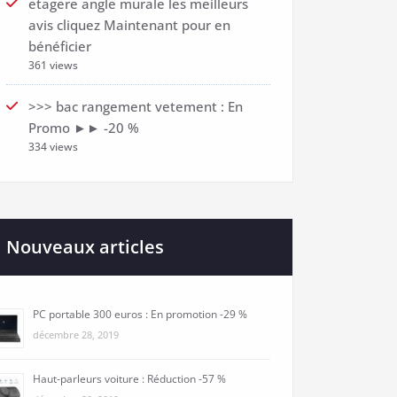
etagere angle murale les meilleurs
avis cliquez Maintenant pour en
bénéficier
361 views
>>> bac rangement vetement : En
Promo ►► -20 %
334 views
Nouveaux articles
PC portable 300 euros : En promotion -29 %
décembre 28, 2019
Haut-parleurs voiture : Réduction -57 %