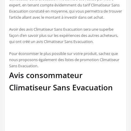
Le meilleur prix Climatiseur Sans Evacuation sera disponible via
notre site internet : pour se décider Climatiseur Sans Evacuation
et faire le plus d’économies possibles, vous pourrez tabler sur
nous et sur l’ensemble des bons plans qui sont recensées ici. Se
lancer dans un comparatif Climatiseur Sans Evacuation est en
outre une excellente méthode pour choisir Climatiseur Sans
Evacuation exempte de toutes regretter son choix. Un outil est
fait pour vous, un comparateur Climatiseur Sans Evacuation
pratique et simple, qui met en parallèle une immense majorité
des exemplaires du marché ayant le plus d’adeptes. On peut faire
sa comparaison Climatiseur Sans Evacuation en un instant, qui
vous aidera à flasher pour le bon produit. C’est évidemment le
meilleur Climatiseur Sans Evacuation qui est là ici : le classement
Climatiseur Sans Evacuation moderne a été réalisé par notre
expert, en tenant compte évidemment du tarif Climatiseur Sans
Evacuation constaté en moyenne, qui vous permettra de trouver
l’article allant avec le montant à investir dans cet achat.
Avoir des avis Climatiseur Sans Evacuation sera une superbe
façon d’en savoir plus sur les expériences des autres acheteurs,
qui ont créé un avis Climatiseur Sans Evacuation.