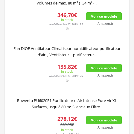
Parce que pour...
C’est définitivement ici que se situe le meilleur rapport qualité
prix Climatiseur Sans Evacuation.
TOP Climatiseur Sans
Evacuation 7 ventes de
l’année
SUNTEC climatiseur local mobile IMPULS 2.6 Eco R290 [Pour
volumes de max. 80 m³ (~34 m²),...
346,70€
Voir ce modèle
in stock
Amazon.fr
as of décembre 27, 2019 12:21