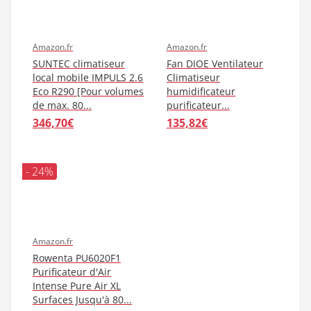
trouver un tarif Climatiseur Sans Evacuation moins cher.
Amazon.fr
Amazon.fr
SUNTEC climatiseur
Fan DIOE Ventilateur
local mobile IMPULS 2.6
Climatiseur
Eco R290 [Pour volumes
humidificateur
de max. 80...
purificateur...
346,70€
135,82€
- 24%