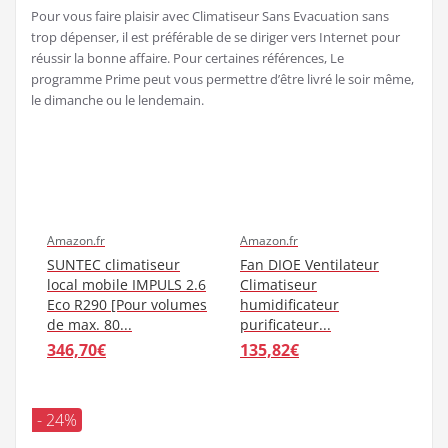
121,90€
626,52€
699,00€
Last updated on juillet 31, 2026 8:21
Avis d’utilisateur Climatiseur Sans Evacuation mise à jour à l’instant
Egalement dans la catégorie bricolage
▷ banc de scie circulaire Trouver les comparatifs
des meilleurs produits : les avis clients
pince a sertir cosse meilleures ventes -70 % cliquez
VITE pour en bénéficier
▷▷ Ventilateur Avec Télécommande ▷▷ Connaître
le meilleur produit : avis et test
Comment commander