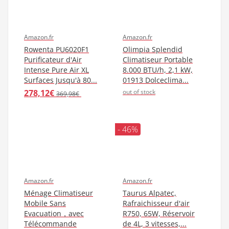
Climatiseur Sans Evacuation ?
Pour vous faire plaisir avec Climatiseur Sans Evacuation sans
trop dépenser, il est préférable de se diriger vers Internet pour
réussir la bonne affaire. Pour certaines références, Le
programme Prime peut vous permettre d’être livré le soir même,
le dimanche ou le lendemain.
Amazon.fr
Amazon.fr
SUNTEC climatiseur
Fan DIOE Ventilateur
local mobile IMPULS 2.6
Climatiseur
Eco R290 [Pour volumes
humidificateur
de max. 80...
purificateur...