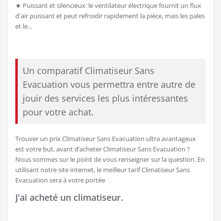
humidifiera l'air
●Le système de filtre eau et poussière intégré assure le
nettoyage de l'air. Grâce à ses roues et à ses poignées, ce
climatiseur est transportable et aucune installation n'est
requise
●Trois niveaux de puissance réglables pour des conditions
●météorologiques et environnementales optimalesCet
appareil marque également un point de plus grâce à sa faible
consommation énergétique. En effet, celle-ci est de 80 W et
en plus de consommer peu, elle réduit également vos
dépenses
★ Puissant et silencieux: le ventilateur électrique fournit un flux
d'air puissant et peut refroidir rapidement la pièce, mais les pales
et le...
Un comparatif Climatiseur Sans
Evacuation vous permettra entre autre de