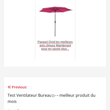
Amazon.fr
Amazon.fr
Ménage Climatiseur
Taurus Alpatec,
Mobile Sans
Rafraichisseur d'air
Evacuation，avec
R750, 65W, Réservoir
Télécommande
de 4L, 3 vitesses,...
Climatisation...
79,99€
149,99€
354,42€
Last updated on juillet 31, 2026 8:21
Related posts: