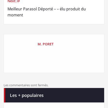
▷▷ Ventilateur Sans Fil -
TOP des 7 meilleurs
test - élu produit du
Ventilateur Brumisateur
moment
Parasol Droit les meilleurs
avis cliquez Maintenant
pour en savoir plus...