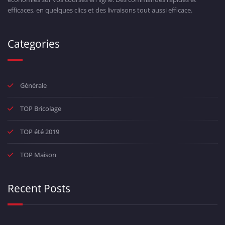
Au hasard
▻▻ meuble hifi bois Avis ◁
▷ Mini Ventilateur ▷ en test -10 € cliquez
Maintenant pour en savoir plus…
▻▻ Affuteur Wicked Edge meilleurs avis