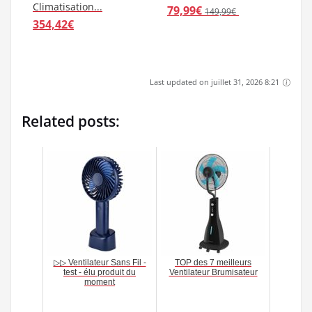
346,70€
135,82€
- 24%
Amazon.fr
Amazon.fr
Rowenta PU6020F1
Olimpia Splendid
Purificateur d'Air
Climatiseur Portable
Intense Pure Air XL
8.000 BTU/h, 2,1 kW,
Surfaces Jusqu'à 80...
01913 Dolceclima...
278,12€
out of stock
369,98€
- 46%