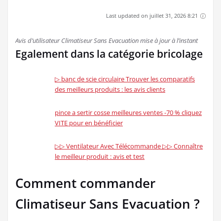
Amazon.fr
Amazon.fr
CYLQ Climatiseur
ECO-DE Refroidisseur
Mobile，Portable
d'Air Ventilateur
Évaporatif Air
Humidificateur 70W
Conditionné, 3 Vitesses
,Chaleur 2Kw,...
du...
139,00€
205,65€
- 10%
Amazon.fr
Amazon.fr
Top Shop Newteck Bio-
Olimpia Splendid
climatiseur portable
Climatiseur Portable
chaud - froid, avec
avec Pompe à Chaleur
fonction...
14.000 BTU/h, 3,52...