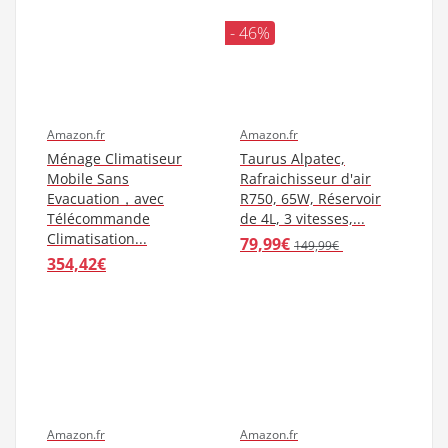
de max. 80...
purificateur...
346,70€
135,82€
- 24%
Amazon.fr
Amazon.fr
Rowenta PU6020F1
Olimpia Splendid
Purificateur d'Air
Climatiseur Portable
Intense Pure Air XL
8.000 BTU/h, 2,1 kW,
Surfaces Jusqu'à 80...
01913 Dolceclima...
278,12€
out of stock
369,98€
- 46%