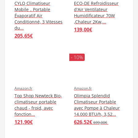
Amazon.fr
Amazon.fr
Ménage Climatiseur
Taurus Alpatec,
Mobile Sans
Rafraichisseur d'air
Evacuation，avec
R750, 65W, Réservoir
Télécommande
de 4L, 3 vitesses,...
Climatisation...
79,99€
149,99€
354,42€