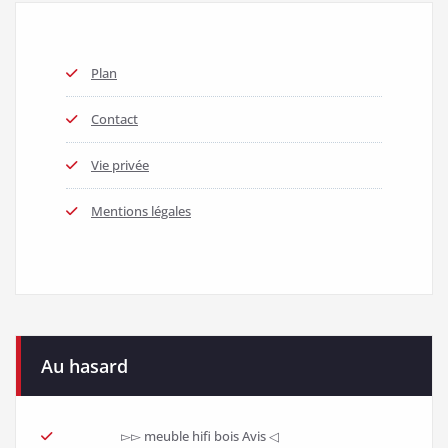
>>> bac rangement vetement : En Promo ►► -20 %
334 views
Nouveaux articles
PC portable 300 euros : En promotion -29 %
décembre 28, 2019
Haut-parleurs voiture : Réduction -57 %
décembre 28, 2019
MP4 Avis des consommateurs
décembre 27, 2019