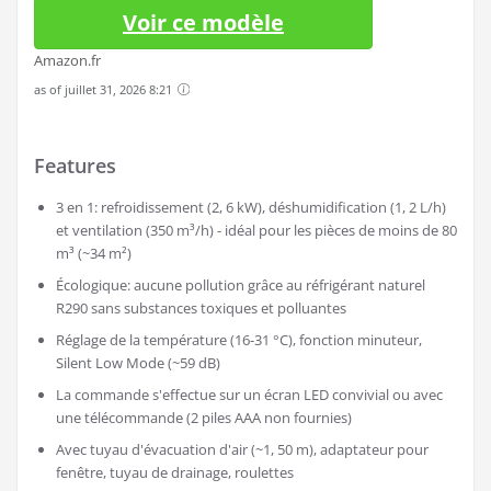
BTU/h, max. 2 600 W]
346,70
€
in stock
Voir ce modèle
Amazon.fr
as of juillet 31, 2026 8:21
Features
3 en 1: refroidissement (2, 6 kW), déshumidification (1, 2 L/h)
et ventilation (350 m³/h) - idéal pour les pièces de moins de 80
m³ (~34 m²)
Écologique: aucune pollution grâce au réfrigérant naturel
R290 sans substances toxiques et polluantes
Réglage de la température (16-31 °C), fonction minuteur,
Silent Low Mode (~59 dB)