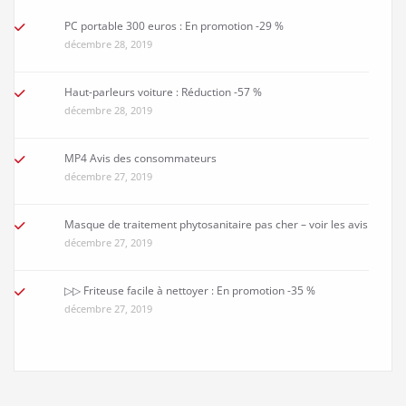
409 views
Poste de redressage acier Avis sur les meilleurs produits
du moment
407 views
▻▻ etagere murale fixation invisible Le meilleur choix
d’internet, Avis
374 views
etagere bois metal classement des ventes cliquez ICI
pour voir les avis
371 views
TEST meuble rangement vaisselle ▻▻ -24 % cliquez VITE
pour voir les avis
363 views
etagere angle murale les meilleurs avis cliquez
Maintenant pour en bénéficier
361 views