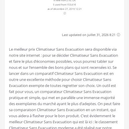
Fan DIOE Ventilateur Climatiseur humidificateur purificateur
d'air，Ventilateur，purificateur...
135,82€
Voir ce modèle
in stock
Amazon.fr
as of décembre 27, 2019 12:21
Rowenta PU6020F1 Purificateur d'Air Intense Pure Air XL
Surfaces Jusqu'à 80 m² Silencieux Filtre...
278,12€
Voir ce modèle
369,98€
Amazon.fr
in stock
4 new from 278,12€
5 used from 153,61€
as of décembre 27, 2019 12:21
Last updated on juillet 31, 2026 8:21