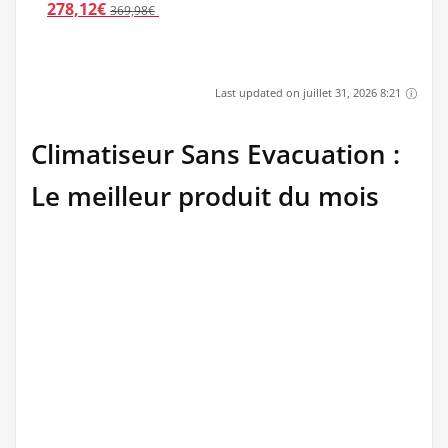
Amazon.fr
Rowenta PU6020F1
Purificateur d'Air
Intense Pure Air XL
Surfaces Jusqu'à 80...
278,12€
369,98€
Last updated on juillet 31, 2026 8:21
Climatiseur Sans Evacuation :
Le meilleur produit du mois