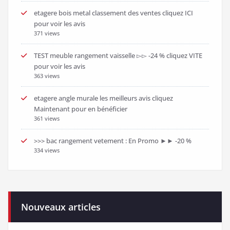
Les commentaires sont fermés.
Les + populaires
banc de scie avec tronconneuse : Remise immédiate ►►
-28 %
505 views
►► bibliothèque profondeur 20 cm : En promotion ▻▻
-50 %
440 views
▻▻ pince a sertir cable inox meilleurs avis
437 views
TOP comparatif des 6 cafetiere italienne electrique