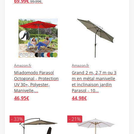
69,99€
99,99€
Amazon.fr
Amazon.fr
Miadomodo Parasol
Grand 2 m, 2,7 m ou 3
Octogonal - Protection
m en métal manivelle
UV 30+, Polyester,
et inclinaison jardin
Manivelle,...
Parasol - 10...
46,95€
44,98€
- 33%
- 21%