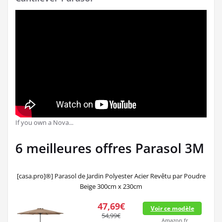
If you own a Nova...
6 meilleures offres Parasol 3M
[casa.pro]®] Parasol de Jardin Polyester Acier Revêtu par Poudre
Beige 300cm x 230cm
47,69€
Voir ce modèle
54,99€
Amazon.fr