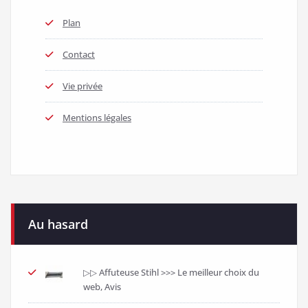
Plan
Contact
Vie privée
Mentions légales
Au hasard
▷▷ Affuteuse Stihl >>> Le meilleur choix du
web, Avis