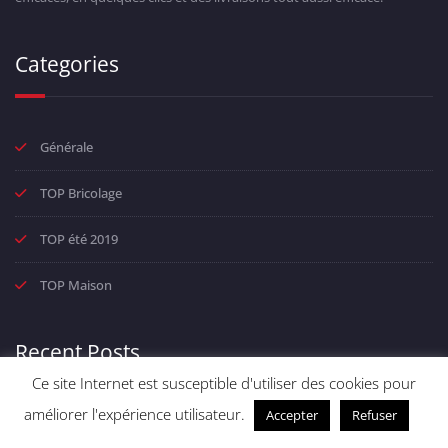
Categories
Générale
TOP Bricolage
TOP été 2019
TOP Maison
Recent Posts
Ce site Internet est susceptible d'utiliser des cookies pour
améliorer l'expérience utilisateur.
Accepter
Refuser
PC portable 300 euros : En promotion -29 %