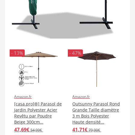
- 13%
- 47%
Amazon.fr
Amazon.fr
[casa.pro]®] Parasol de
Outsunny Parasol Rond
Jardin Polyester Acier
Grande Taille diamètre
Revêtu par Poudre
3 m Bois Polyester
Beige 300cm...
Haute densité...
47,69€
41,71€
54,99€
79,90€