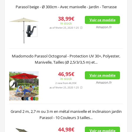
Parasol beige - Ø 300cm - Avec manivelle - Jardin - Terrasse
38,99€
Voir ce modèle
in stock
Amazon.fr
as of février 25, 2020 1:25
Miadomodo Parasol Octogonal - Protection UV 30+, Polyester,
Manivelle, Tailles (Ø 2,5/3/3,5 m) et...
46,95€
Voir ce modèle
in stock
Amazon.fr
2 new from 46,95€
as of février 25, 2020 1:25
Grand 2 m, 2,7 m ou 3 m en métal manivelle et inclinaison jardin
Parasol - 10 Couleurs 3 tailles...
44,98€
Voir ce modèle