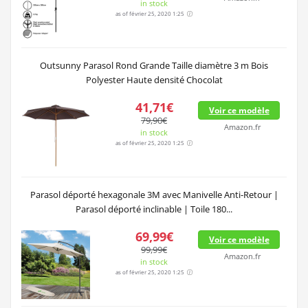
in stock
as of février 25, 2020 1:25
Outsunny Parasol Rond Grande Taille diamètre 3 m Bois
Polyester Haute densité Chocolat
41,71€
Voir ce modèle
79,90€
Amazon.fr
in stock
as of février 25, 2020 1:25
Parasol déporté hexagonale 3M avec Manivelle Anti-Retour |
Parasol déporté inclinable | Toile 180...
69,99€
Voir ce modèle
99,99€
Amazon.fr
in stock
as of février 25, 2020 1:25