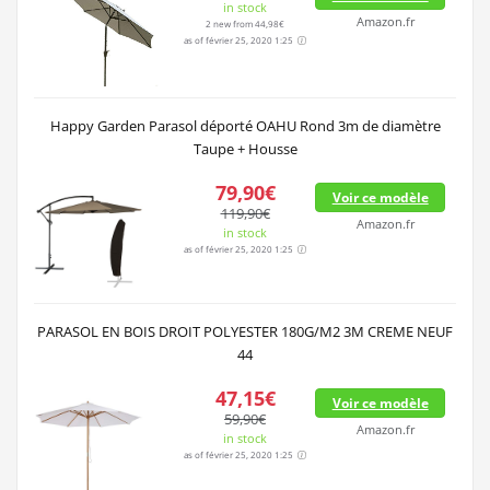
in stock
Amazon.fr
2 new from 44,98€
as of février 25, 2020 1:25
Happy Garden Parasol déporté OAHU Rond 3m de diamètre
Taupe + Housse
79,90€
Voir ce modèle
119,90€
Amazon.fr
in stock
as of février 25, 2020 1:25
PARASOL EN BOIS DROIT POLYESTER 180G/M2 3M CREME NEUF
44
47,15€
Voir ce modèle
59,90€
Amazon.fr
in stock
as of février 25, 2020 1:25