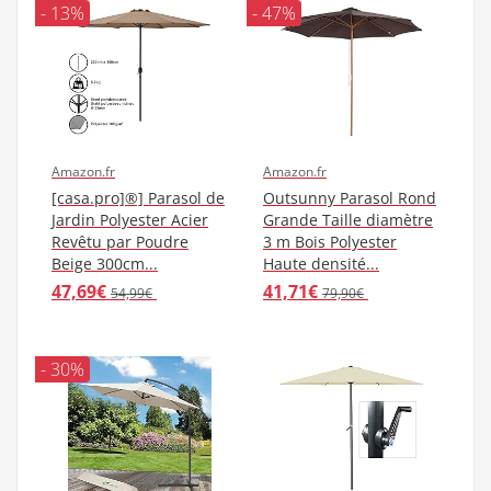
- 13%
- 47%
Amazon.fr
Amazon.fr
[casa.pro]®] Parasol de
Outsunny Parasol Rond
Jardin Polyester Acier
Grande Taille diamètre
Revêtu par Poudre
3 m Bois Polyester
Beige 300cm...
Haute densité...
47,69€
41,71€
54,99€
79,90€
- 30%