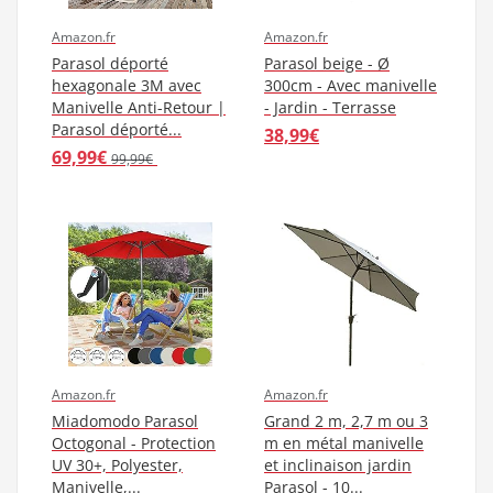
Amazon.fr
Amazon.fr
Parasol déporté
Parasol beige - Ø
hexagonale 3M avec
300cm - Avec manivelle
Manivelle Anti-Retour |
- Jardin - Terrasse
Parasol déporté...
38,99€
69,99€
99,99€
Amazon.fr
Amazon.fr
Miadomodo Parasol
Grand 2 m, 2,7 m ou 3
Octogonal - Protection
m en métal manivelle
UV 30+, Polyester,
et inclinaison jardin
Manivelle,...
Parasol - 10...