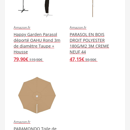
Amazon.fr
Amazon.fr
Happy Garden Parasol
PARASOL EN BOIS
déporté OAHU Rond 3m
DROIT POLYESTER
de diamètre Taupe +
180G/M2 3M CREME
Housse
NEUF 44
79,90€
47,15€
119,90€
59,90€
Amazon.fr
PARAMONDO Toile de