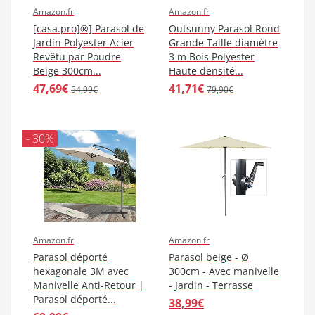
Amazon.fr
Amazon.fr
[casa.pro]®] Parasol de
Outsunny Parasol Rond
Jardin Polyester Acier
Grande Taille diamètre
Revêtu par Poudre
3 m Bois Polyester
Beige 300cm...
Haute densité...
47,69€
41,71€
54,99€
79,90€
- 30%
Amazon.fr
Amazon.fr
Parasol déporté
Parasol beige - Ø
hexagonale 3M avec
300cm - Avec manivelle
Manivelle Anti-Retour |
- Jardin - Terrasse
Parasol déporté...
38,99€