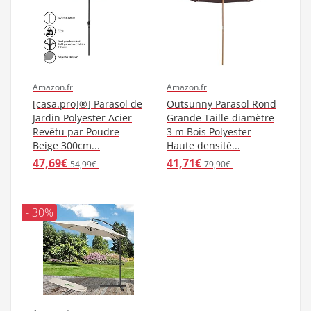
Amazon.fr
Amazon.fr
[casa.pro]®] Parasol de
Outsunny Parasol Rond
Jardin Polyester Acier
Grande Taille diamètre
Revêtu par Poudre
3 m Bois Polyester
Beige 300cm...
Haute densité...
47,69€
41,71€
54,99€
79,90€
- 30%