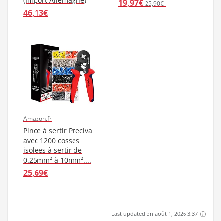
(Import Allemagne)
19,97€
25,90€
46,13€
Amazon.fr
Pince à sertir Preciva
avec 1200 cosses
isolées à sertir de
0.25mm² à 10mm²....
25,69€
Last updated on août 1, 2026 3:37