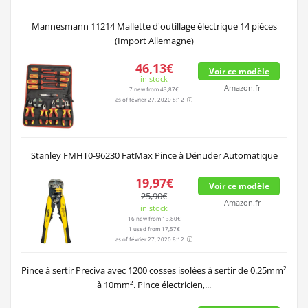
Mannesmann 11214 Mallette d'outillage électrique 14 pièces
(Import Allemagne)
46,13€
Voir ce modèle
in stock
Amazon.fr
7 new from 43,87€
as of février 27, 2020 8:12
Stanley FMHT0-96230 FatMax Pince à Dénuder Automatique
19,97€
Voir ce modèle
25,90€
Amazon.fr
in stock
16 new from 13,80€
1 used from 17,57€
as of février 27, 2020 8:12
Pince à sertir Preciva avec 1200 cosses isolées à sertir de 0.25mm²
à 10mm². Pince électricien,...