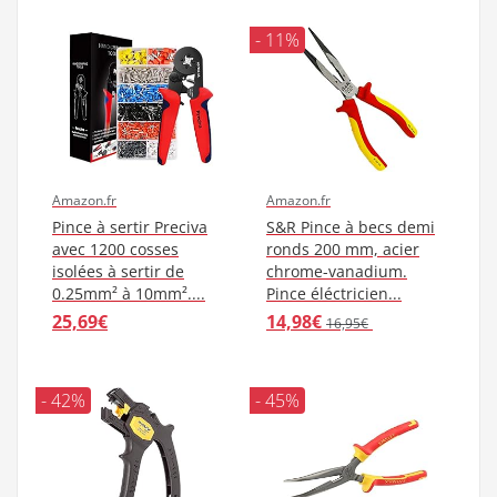
- 11%
Amazon.fr
Amazon.fr
Pince à sertir Preciva
S&R Pince à becs demi
avec 1200 cosses
ronds 200 mm, acier
isolées à sertir de
chrome-vanadium.
0.25mm² à 10mm²....
Pince éléctricien...
25,69€
14,98€
16,95€
- 42%
- 45%