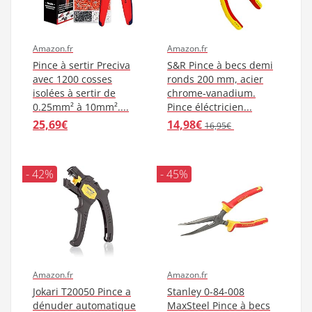
Amazon.fr
Amazon.fr
Pince à sertir Preciva
S&R Pince à becs demi
avec 1200 cosses
ronds 200 mm, acier
isolées à sertir de
chrome-vanadium.
0.25mm² à 10mm²....
Pince éléctricien...
25,69€
14,98€
16,95€
- 42%
- 45%
Amazon.fr
Amazon.fr
Jokari T20050 Pince a
Stanley 0-84-008
dénuder automatique
MaxSteel Pince à becs