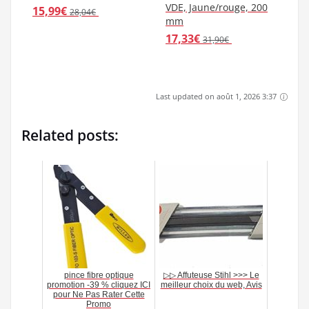
VDE, Jaune/rouge, 200
15,99€
28,04€
mm
17,33€
31,90€
Last updated on août 1, 2026 3:37
Related posts:
pince fibre optique
▷▷ Affuteuse Stihl >>> Le
promotion -39 % cliquez ICI
meilleur choix du web, Avis
pour Ne Pas Rater Cette
Promo