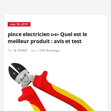
mai 18, 2019
pince electricien ▻▻ Quel est le
meilleur produit : avis et test
Par
M. PORET
dans
TOP Bricolage