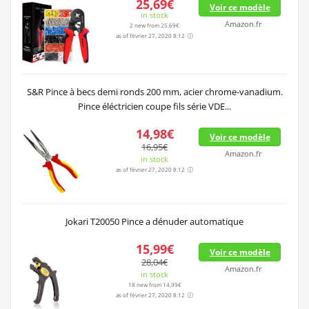
25,69€
Voir ce modèle
in stock
Amazon.fr
2 new from 25,69€
as of février 27, 2020 8:12
S&R Pince à becs demi ronds 200 mm, acier chrome-vanadium.
Pince éléctricien coupe fils série VDE...
14,98€
Voir ce modèle
16,95€
Amazon.fr
in stock
as of février 27, 2020 8:12
Jokari T20050 Pince a dénuder automatique
15,99€
Voir ce modèle
28,04€
Amazon.fr
in stock
18 new from 14,99€
as of février 27, 2020 8:12