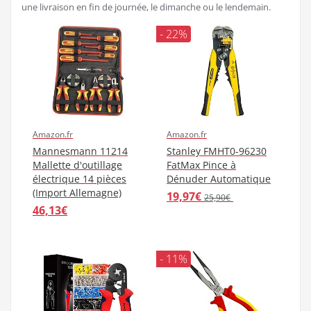
une livraison en fin de journée, le dimanche ou le lendemain.
- 22%
Amazon.fr
Amazon.fr
Mannesmann 11214
Stanley FMHT0-96230
Mallette d'outillage
FatMax Pince à
électrique 14 pièces
Dénuder Automatique
(Import Allemagne)
19,97€
25,90€
46,13€
- 11%