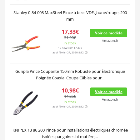
Stanley 0-84-008 MaxSteel Pince à becs VDE, Jaune/rouge, 200
mm
17,33€
Voir ce modèle
31,90€
Amazon.fr
in stock
10 new from 17,33€
as of février 27, 2020 8:12
Gunpla Pince Coupante 150mm Robuste pour Électronique
Poignée Coaxial Coupe Câbles pour...
10,98€
Voir ce modèle
14,25€
Amazon.fr
in stock
as of février 27, 2020 8:12
KNIPEX 13 86 200 Pince pour installations électriques chromée
isolées par gaines bi-matière,...