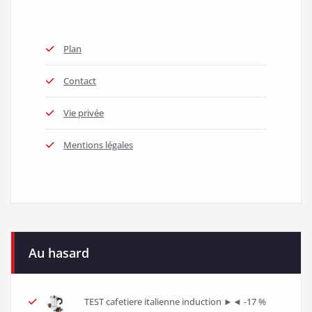
Plan
Contact
Vie privée
Mentions légales
Au hasard
TEST cafetiere italienne induction ►◄ -17 %