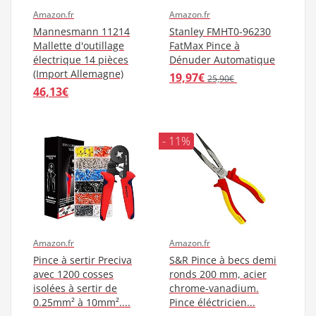
Amazon.fr
Amazon.fr
Mannesmann 11214
Stanley FMHT0-96230
Mallette d'outillage
FatMax Pince à
électrique 14 pièces
Dénuder Automatique
(Import Allemagne)
19,97€
25,90€
46,13€
- 11%
Amazon.fr
Amazon.fr
Pince à sertir Preciva
S&R Pince à becs demi
avec 1200 cosses
ronds 200 mm, acier
isolées à sertir de
chrome-vanadium.
0.25mm² à 10mm²....
Pince éléctricien...