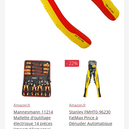
- 22%
Amazon.fr
Amazon.fr
Mannesmann 11214
Stanley FMHT0-96230
Mallette d'outillage
FatMax Pince à
électrique 14 pièces
Dénuder Automatique