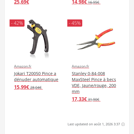
25,69€
14,98€
16,95€
- 42%
- 45%
Amazon.fr
Amazon.fr
Jokari T20050 Pince a
Stanley 0-84-008
dénuder automatique
MaxSteel Pince à becs
VDE, Jaune/rouge, 200
15,99€
28,04€
mm
17,33€
31,90€
Last updated on août 1, 2026 3:37