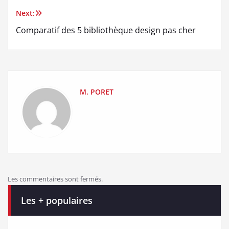
l’article
Next:
Comparatif des 5 bibliothèque design pas cher
M. PORET
Les commentaires sont fermés.
Les + populaires