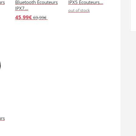
urs
Bluetooth Écouteurs
IPX5 Écouteurs...
IPX7...
out of stock
45,99€
69,99€
urs