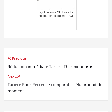
▷▷ Affuteuse Stihl >>> Le
meilleur choix du web, Avis
Previous:
Navigation
Réduction immédiate Tariere Thermique ►►
de
Next:
l’article
Tariere Pour Perceuse comparatif – élu produit du
moment