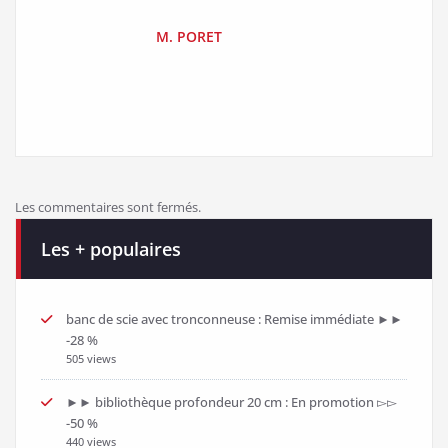
M. PORET
Les commentaires sont fermés.
Les + populaires
banc de scie avec tronconneuse : Remise immédiate ►►
-28 %
505 views
►► bibliothèque profondeur 20 cm : En promotion ▻▻
-50 %
440 views