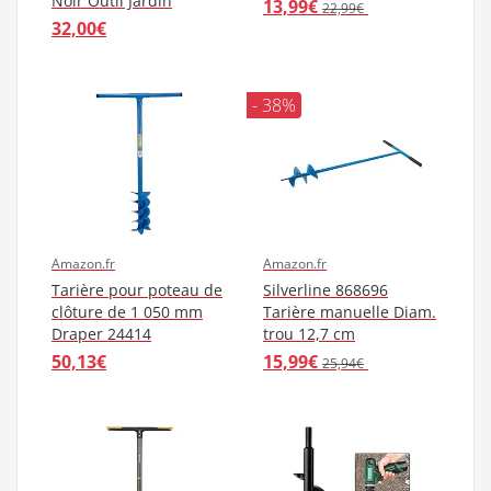
Noir Outil Jardin
13,99€
22,99€
32,00€
- 38%
Amazon.fr
Amazon.fr
Tarière pour poteau de
Silverline 868696
clôture de 1 050 mm
Tarière manuelle Diam.
Draper 24414
trou 12,7 cm
50,13€
15,99€
25,94€