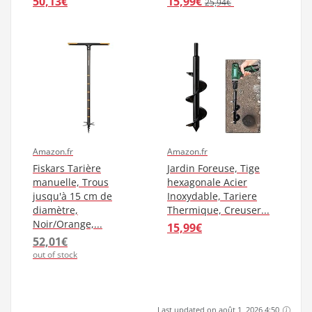
50,13€
15,99€
25,94€
Amazon.fr
Amazon.fr
Fiskars Tarière
Jardin Foreuse, Tige
manuelle, Trous
hexagonale Acier
jusqu'à 15 cm de
Inoxydable, Tariere
diamètre,
Thermique, Creuser...
Noir/Orange,...
15,99€
52,01€
out of stock
Last updated on août 1, 2026 4:50