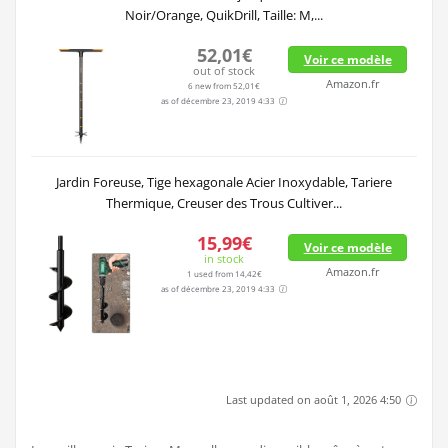
Noir/Orange, QuikDrill, Taille: M,...
52,01€
Voir ce modèle
out of stock
Amazon.fr
6 new from 52,01€
as of décembre 23, 2019 4:33
Jardin Foreuse, Tige hexagonale Acier Inoxydable, Tariere
Thermique, Creuser des Trous Cultiver...
15,99€
Voir ce modèle
in stock
Amazon.fr
1 used from 14,42€
as of décembre 23, 2019 4:33
Last updated on août 1, 2026 4:50