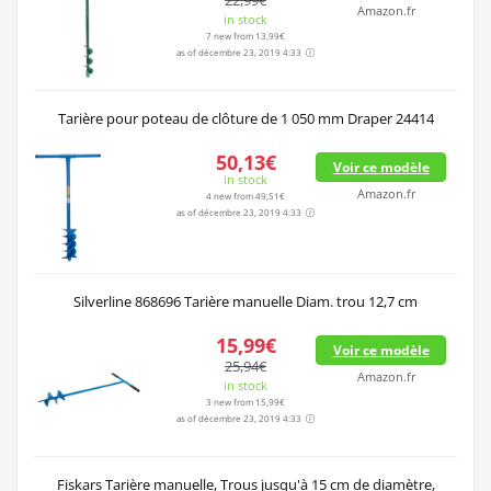
22,99€
Amazon.fr
in stock
7 new from 13,99€
as of décembre 23, 2019 4:33
Tarière pour poteau de clôture de 1 050 mm Draper 24414
50,13€
Voir ce modèle
in stock
Amazon.fr
4 new from 49,51€
as of décembre 23, 2019 4:33
Silverline 868696 Tarière manuelle Diam. trou 12,7 cm
15,99€
Voir ce modèle
25,94€
Amazon.fr
in stock
3 new from 15,99€
as of décembre 23, 2019 4:33
Fiskars Tarière manuelle, Trous jusqu'à 15 cm de diamètre,