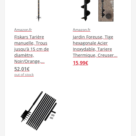
Amazon.fr
Amazon.fr
Fiskars Tarière
Jardin Foreuse, Tige
manuelle, Trous
hexagonale Acier
jusqu'à 15 cm de
Inoxydable, Tariere
diamètre,
Thermique, Creuser...
Noir/Orange,...
15,99€
52,01€
out of stock