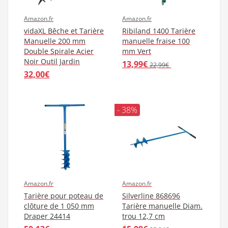
Amazon.fr
Amazon.fr
vidaXL Bêche et Tarière
Ribiland 1400 Tarière
Manuelle 200 mm
manuelle fraise 100
Double Spirale Acier
mm Vert
Noir Outil Jardin
13,99€
22,99€
32,00€
- 38%
Amazon.fr
Amazon.fr
Tarière pour poteau de
Silverline 868696
clôture de 1 050 mm
Tarière manuelle Diam.
Draper 24414
trou 12,7 cm