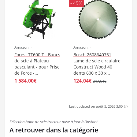
- 49%
Amazon.fr
Amazon.fr
Forest TT600 T - Bancs
Bosch 2608640761
de scie à Plateau
Lame de scie circulaire
basculant - pour Prise
Construct Wood 40
de Force -...
dents 600 x 30 x...
1 584,00€
124,04€
247,64€
Last updated on août 5, 2026 3:00
Sélection banc de scie tracteur mise à jour à l’instant
A retrouver dans la catégorie