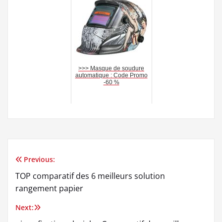
>>> Masque de soudure
automatique : Code Promo
-60 %
Previous:
Navigation
TOP comparatif des 6 meilleurs solution
de
rangement papier
l’article
Next: