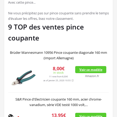
Avec cette pince...
Ne vous précipitez pas sur pince coupante sans prendre le temps
d’évaluer les offres, lisez notre classement.
9 TOP des ventes pince
coupante
Brüder Mannesmann 10956 Pince coupante diagonale 160 mm
(Import Allemagne)
8,00€
Voir ce modèle
in stock
Amazon.fr
11 new from 8,00€
as of janvier 25, 2020 10:55
S&R Pince d'Electricien coupante 160 mm, acier chrome-
vanadium, série VDE testé 1000 volt,...
13,95€
Voir ce modèle