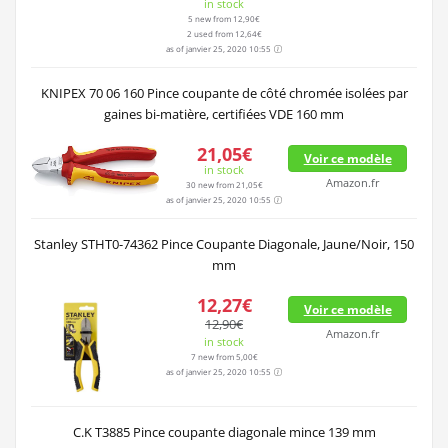
in stock
5 new from 12,90€
2 used from 12,64€
as of janvier 25, 2020 10:55
KNIPEX 70 06 160 Pince coupante de côté chromée isolées par
gaines bi-matière, certifiées VDE 160 mm
21,05€
Voir ce modèle
in stock
Amazon.fr
30 new from 21,05€
as of janvier 25, 2020 10:55
Stanley STHT0-74362 Pince Coupante Diagonale, Jaune/Noir, 150
mm
12,27€
Voir ce modèle
12,90€
Amazon.fr
in stock
7 new from 5,00€
as of janvier 25, 2020 10:55
C.K T3885 Pince coupante diagonale mince 139 mm