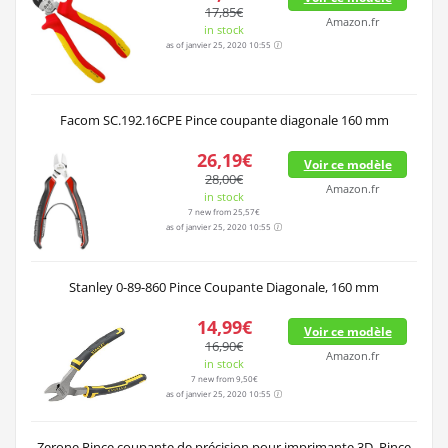
17,85€
Amazon.fr
in stock
as of janvier 25, 2020 10:55
Facom SC.192.16CPE Pince coupante diagonale 160 mm
26,19€
Voir ce modèle
28,00€
Amazon.fr
in stock
7 new from 25,57€
as of janvier 25, 2020 10:55
Stanley 0-89-860 Pince Coupante Diagonale, 160 mm
14,99€
Voir ce modèle
16,90€
Amazon.fr
in stock
7 new from 9,50€
as of janvier 25, 2020 10:55
Zerone Pince coupante de précision pour imprimante 3D, Pince