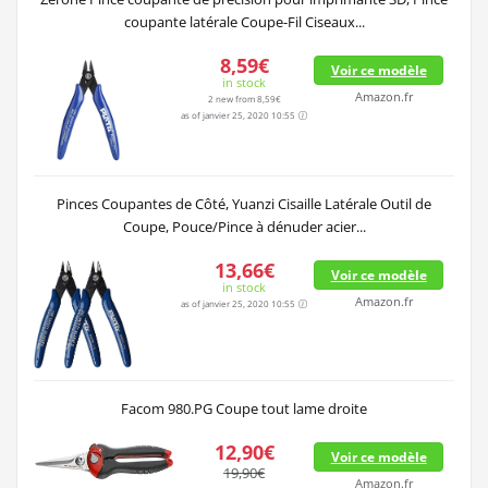
coupante latérale Coupe-Fil Ciseaux...
8,59€
Voir ce modèle
in stock
Amazon.fr
2 new from 8,59€
as of janvier 25, 2020 10:55
Pinces Coupantes de Côté, Yuanzi Cisaille Latérale Outil de
Coupe, Pouce/Pince à dénuder acier...
13,66€
Voir ce modèle
in stock
Amazon.fr
as of janvier 25, 2020 10:55
Facom 980.PG Coupe tout lame droite
12,90€
Voir ce modèle
19,90€
Amazon.fr