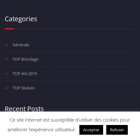
Categories
Générale
TOP Bricolage
TOP été 2019
TOP Maison
Recent Posts
Ce site Internet est susceptible d'utiliser des cookies pour
améliorer l'expérience utilisateur.
Accepter
Refuser
PC portable 300 euros : En promotion -29 %