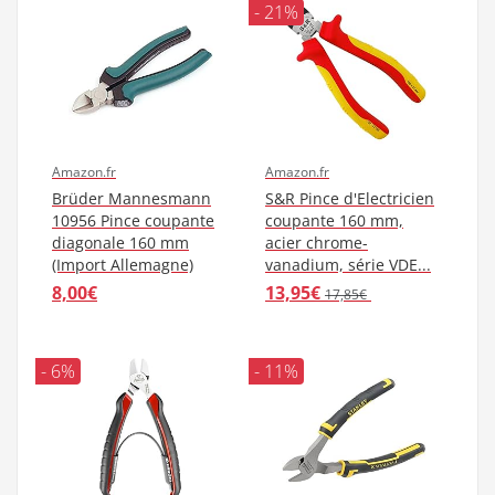
- 21%
Amazon.fr
Amazon.fr
Brüder Mannesmann
S&R Pince d'Electricien
10956 Pince coupante
coupante 160 mm,
diagonale 160 mm
acier chrome-
(Import Allemagne)
vanadium, série VDE...
8,00€
13,95€
17,85€
- 6%
- 11%