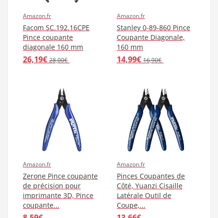
Amazon.fr
Amazon.fr
Facom SC.192.16CPE
Stanley 0-89-860 Pince
Pince coupante
Coupante Diagonale,
diagonale 160 mm
160 mm
26,19€
14,99€
28,00€
16,90€
Amazon.fr
Amazon.fr
Zerone Pince coupante
Pinces Coupantes de
de précision pour
Côté, Yuanzi Cisaille
imprimante 3D, Pince
Latérale Outil de
coupante...
Coupe,...
8,59€
13,66€