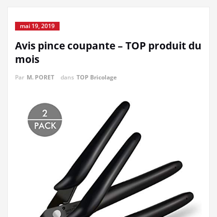
mai 19, 2019
Avis pince coupante – TOP produit du
mois
Par
M. PORET
dans
TOP Bricolage