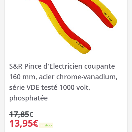
S&R Pince d'Electricien coupante
160 mm, acier chrome-vanadium,
série VDE testé 1000 volt,
phosphatée
17,85
€
13,95
€
in stock