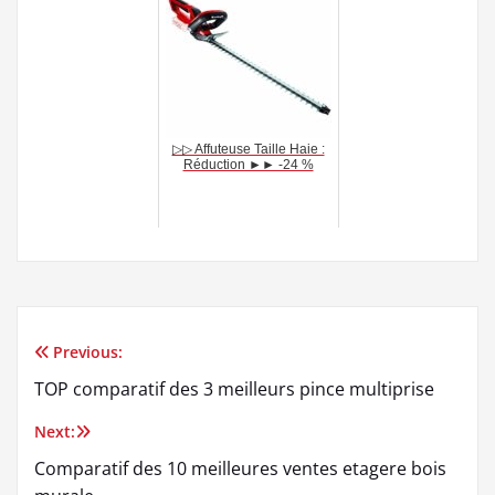
▷▷ Affuteuse Taille Haie :
Réduction ►► -24 %
Previous:
Navigation
TOP comparatif des 3 meilleurs pince multiprise
de
Next:
l’article
Comparatif des 10 meilleures ventes etagere bois