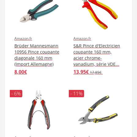
Amazon.fr
Amazon.fr
Brüder Mannesmann
S&R Pince d'Electricien
10956 Pince coupante
coupante 160 mm,
diagonale 160 mm
acier chrome-
(Import Allemagne)
vanadium, série VDE...
8,00€
13,95€
17,85€
- 6%
- 11%