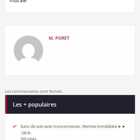
murale
M. PORET
Les commentaires sont fermés.
Les + populaires
banc de scie avec tronconneuse : Remise immédiate ►►
-28 %
505 views