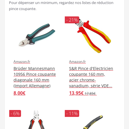
Pour dépenser un minimum, regardez nos listes de réduction
pince coupante.
- 21%
Amazon.fr
Amazon.fr
Brüder Mannesmann
S&R Pince d'Electricien
10956 Pince coupante
coupante 160 mm,
diagonale 160 mm
acier chrome-
(Import Allemagne)
vanadium, série VDE...
8,00€
13,95€
17,85€
- 6%
- 11%